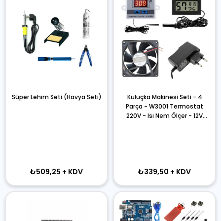
Süper Lehim Seti (Havya Seti)
Kuluçka Makinesi Seti - 4
Parça - W3001 Termostat
220V - Isı Nem Ölçer - 12V
Adaptör - 80x80 12V Fan
₺509,25
+ KDV
₺339,50
+ KDV