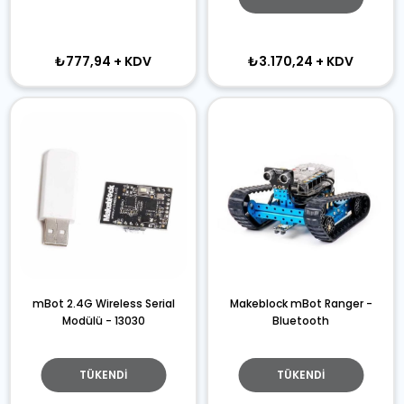
₺777,94
+ KDV
₺3.170,24
+ KDV
mBot 2.4G Wireless Serial
Makeblock mBot Ranger -
Modülü - 13030
Bluetooth
TÜKENDI
TÜKENDI