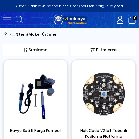
4
saat
16
dakika
34
saniye
içinde sipariş verirseniz
bugün
kargoda!
0
Stem/Maker Ürünleri
Sıralama
Filtreleme
Havya Seti 5 Parça Pompalı
HaloCode V2 IoT Tabanlı
Kodlama Platformu