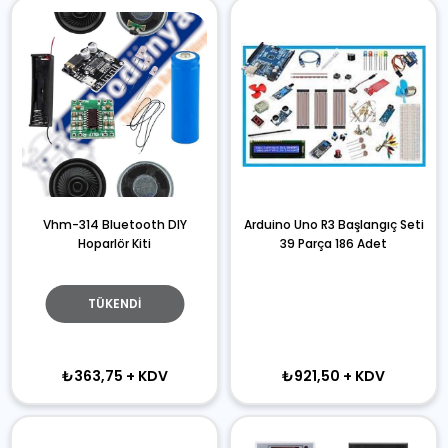
Vhm-314 Bluetooth DIY
Arduino Uno R3 Başlangıç Seti
Hoparlör Kiti
39 Parça 186 Adet
TÜKENDI
₺363,75
+ KDV
₺921,50
+ KDV