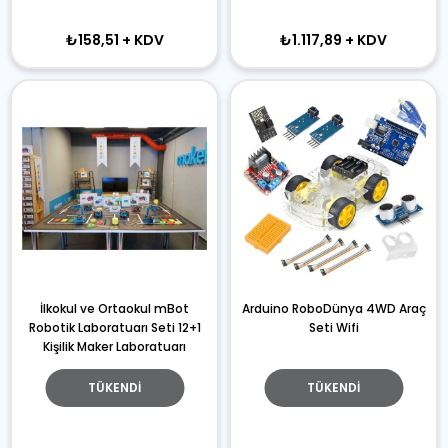
₺158,51
+ KDV
₺1.117,89
+ KDV
İlkokul ve Ortaokul mBot
Arduino RoboDünya 4WD Araç
Robotik Laboratuarı Seti 12+1
Seti Wifi
Kişilik Maker Laboratuarı
TÜKENDI
TÜKENDI