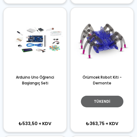
Arduino Uno Öğrenci
Örümcek Robot Kiti -
Başlangıç Seti
Demonte
TÜKENDI
₺533,50
+ KDV
₺363,75
+ KDV