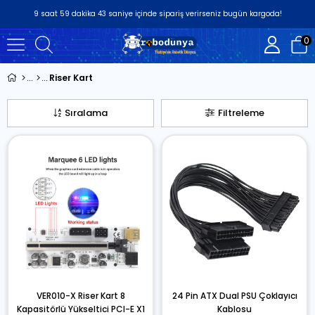
9
saat
59
dakika
43
saniye
içinde sipariş verirseniz
bugün
kargoda!
0
Riser Kart
Sıralama
Filtreleme
VER010-X Riser Kart 8
24 Pin ATX Dual PSU Çoklayıcı
Kapasitörlü Yükseltici PCI-E X1
Kablosu