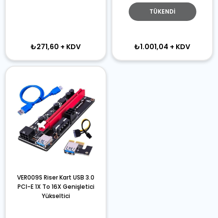
TÜKENDI
₺271,60
+ KDV
₺1.001,04
+ KDV
VER009S Riser Kart USB 3.0
PCI-E 1X To 16X Genişletici
Yükseltici