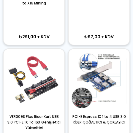
to X16 Mining
₺291,00
+ KDV
₺97,00
+ KDV
VER009S Plus Riser Kart USB
PCI-E Express 1X 1 to 4 USB 3.0
3.0 PCI-E 1X To 16X Genişletici
RİSER ÇOĞALTICI & ÇOKLAYICI
Yükseltici