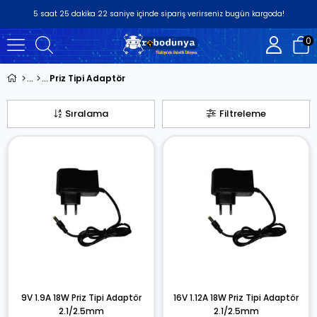
5
saat
25
dakika
21
saniye
içinde sipariş verirseniz
bugün
kargoda!
0
Priz Tipi Adaptör
Sıralama
Filtreleme
9V 1.9A 18W Priz Tipi Adaptör
16V 1.12A 18W Priz Tipi Adaptör
2.1/2.5mm
2.1/2.5mm