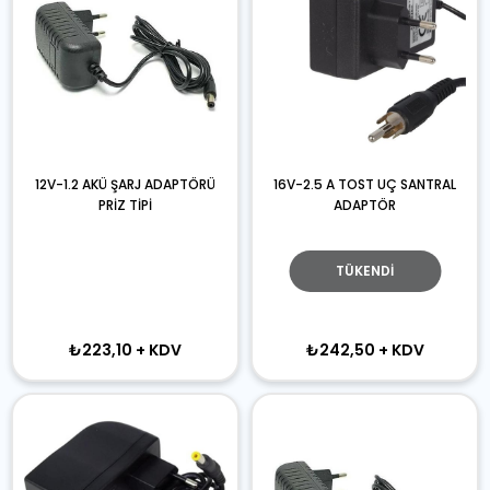
12V-1.2 AKÜ ŞARJ ADAPTÖRÜ
16V-2.5 A TOST UÇ SANTRAL
PRİZ TİPİ
ADAPTÖR
TÜKENDI
₺223,10
+ KDV
₺242,50
+ KDV