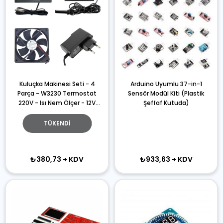
Kuluçka Makinesi Seti - 4
Arduino Uyumlu 37-in-1
Parça - W3230 Termostat
Sensör Modül Kiti (Plastik
220V - Isı Nem Ölçer - 12V
Şeffaf Kutuda)
Adaptör - 120x120 12V Fan
TÜKENDI
₺380,73
+ KDV
₺933,63
+ KDV