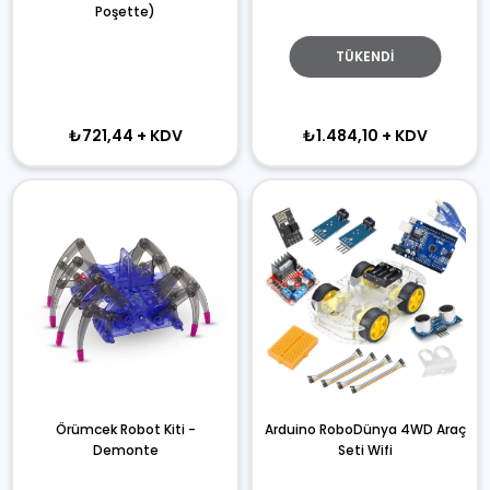
Poşette)
TÜKENDI
₺721,44
+ KDV
₺1.484,10
+ KDV
Örümcek Robot Kiti -
Arduino RoboDünya 4WD Araç
Demonte
Seti Wifi