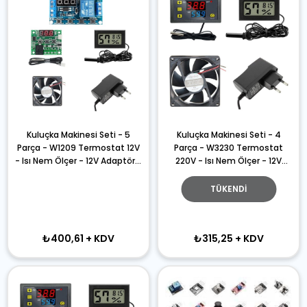
Kuluçka Makinesi Seti - 5
Kuluçka Makinesi Seti - 4
Parça - W1209 Termostat 12V
Parça - W3230 Termostat
- Isı Nem Ölçer - 12V Adaptör -
220V - Isı Nem Ölçer - 12V
80x80 12V Fan - Zaman Rölesi
Adaptör - 80x80 12V Fan
TÜKENDI
₺400,61
+ KDV
₺315,25
+ KDV