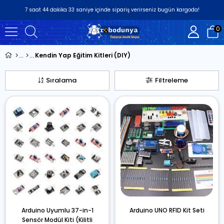
7
saat
44
dakika
32
saniye
içinde sipariş verirseniz
bugün
kargoda!
0
Kendin Yap Eğitim Kitleri (DIY)
Sıralama
Filtreleme
Arduino Uyumlu 37-in-1
Arduino UNO RFID Kit Seti
Sensör Modül Kiti (Kilitli