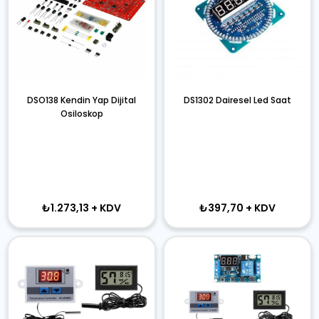
DSO138 Kendin Yap Dijital
DS1302 Dairesel Led Saat
Osiloskop
₺1.273,13
+ KDV
₺397,70
+ KDV