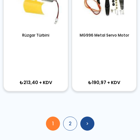
Rüzgar Türbini
MG996 Metal Servo Motor
₺213,40
+ KDV
₺190,97
+ KDV
1
2
>