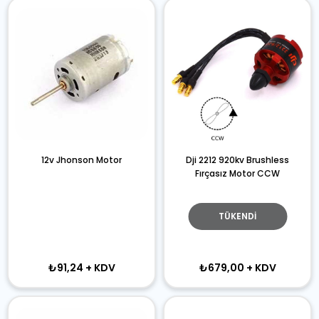
12v Jhonson Motor
Dji 2212 920kv Brushless
Fırçasız Motor CCW
TÜKENDI
₺91,24
+ KDV
₺679,00
+ KDV