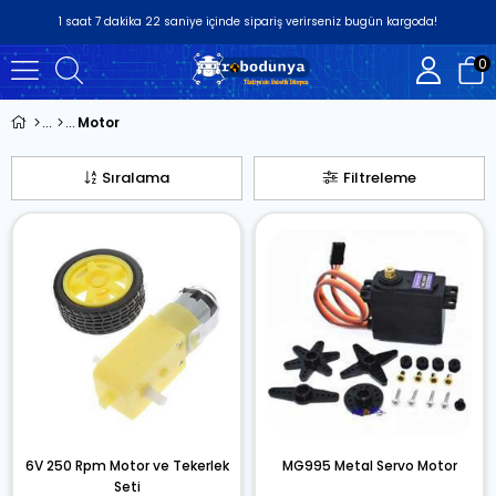
1
saat
7
dakika
21
saniye
içinde sipariş verirseniz
bugün
kargoda!
0
Motor
Sıralama
Filtreleme
6V 250 Rpm Motor ve Tekerlek
MG995 Metal Servo Motor
Seti