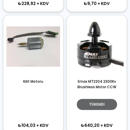
₺228,92
+ KDV
₺9,70
+ KDV
Kilit Motoru
Emax MT2204 2300Kv
Brushless Motor CCW
TÜKENDI
₺104,03
+ KDV
₺640,20
+ KDV