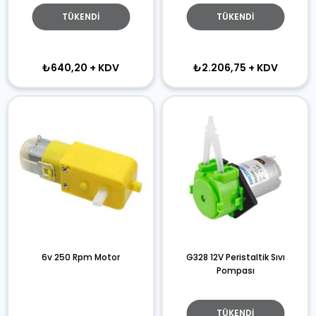
TÜKENDI
TÜKENDI
₺640,20
+ KDV
₺2.206,75
+ KDV
6v 250 Rpm Motor
G328 12V Peristaltik Sıvı
Pompası
TÜKENDI