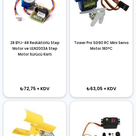
28 BYJ-48 Redüktörlü Step
Tower Pro SG90 RC Mini Servo
Motor ve ULN2003A Step
Motor 180°C
Motor Sürücü Kartı
₺72,75
+ KDV
₺63,05
+ KDV