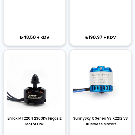
₺48,50
+ KDV
₺190,97
+ KDV
Emax MT2204 2300Kv Fırçasız
SunnySky X Series V3 X2212 V3
Motor CW
Brushless Motors