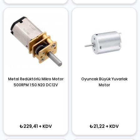
Metal Redüktörlü Mikro Motor
Oyuncak Büyük Yuvarlak
500RPM 1:50 N20 DC12V
Motor
₺229,41
+ KDV
₺21,22
+ KDV