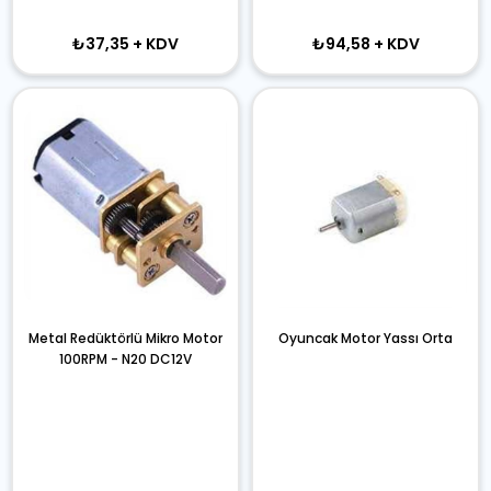
₺37,35
+ KDV
₺94,58
+ KDV
Metal Redüktörlü Mikro Motor
Oyuncak Motor Yassı Orta
100RPM - N20 DC12V