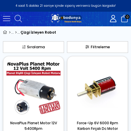
4
saat
5
dakika
21
saniye
içinde sipariş verirseniz
bugün
kargoda!
0
Çizgi İzleyen Robot
Sıralama
Filtreleme
NovaPlus Planet Motor 12V
Force-Up 6V 6000 Rpm
5400Rpm
Karbon Fırçalı Dc Motor