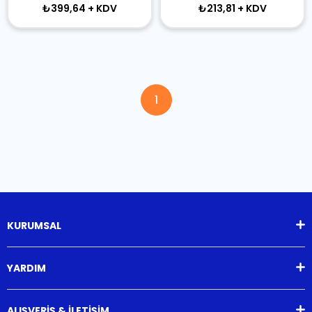
₺399,64
+ KDV
₺213,81
+ KDV
1
KURUMSAL
YARDIM
ALIŞVERİŞ & İLETİŞİM