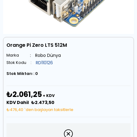
Orange Pi Zero LTS 512M
Marka
:
Robo Dünya
Stok Kodu
RD110126
Stok Miktarı
:
0
₺2.061,25
+ KDV
KDV Dahil
₺2.473,50
₺476,40
`den başlayan taksitlerle