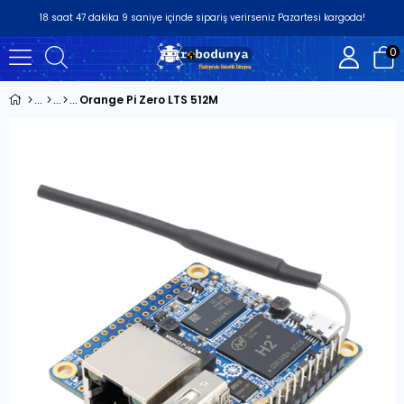
18
saat
47
dakika
8
saniye
içinde sipariş verirseniz
Pazartesi
kargoda!
0
Orange Pi Zero LTS 512M