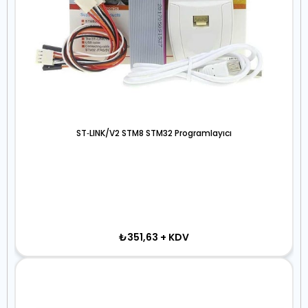
ST‐LINK/V2 STM8 STM32 Programlayıcı
₺351,63
+ KDV