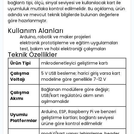
bağlantı tipi, ölçü, sinyal seviyesi ve kullanılacak kart ile
uyumluluk mutlaka kontrol edilmelidir. Bu açıklama, ürün
adında ve mevcut teknik bilgilerde bulunan değerlere
göre hazırlanmıştır.
Kullanım Alanları
Arduino, robotik ve maker projeleri
elektronik prototipleme ve eğitim uygulamaları
test, bakım ve hobi elektroniği çalışmaları
Teknik Özellikler
Ürün Tipi
mikrodenetleyici geliştirme kartı
Çalışma
5 V USB besleme; harici giriş varsa kart
Voltajı
modeline göre genellikle 7-12 V
Bağlanan modüllere göre değişir;
Çalışma
USB/kart regülatörü akım sınırı
Akımı
aşılmamalıdır
Arduino, ESP, Raspberry Pi ve benzeri
Uyumlu
geliştirme kartları; bağlantı seviyesi
Platformlar
ürüne göre kontrol edilmelidir
modül/kart yapısı; lehimleme, header