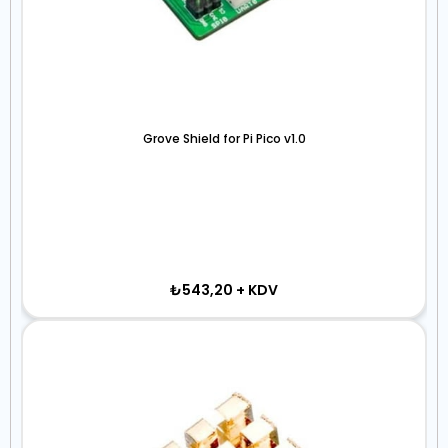
Grove Shield for Pi Pico v1.0
₺543,20
+ KDV