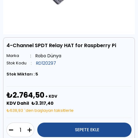
4-Channel SPDT Relay HAT for Raspberry Pi
Marka
:
Robo Dünya
Stok Kodu
RD120297
Stok Miktarı
:
5
₺2.764,50
+ KDV
KDV Dahil
₺3.317,40
₺638,93
`den başlayan taksitlerle