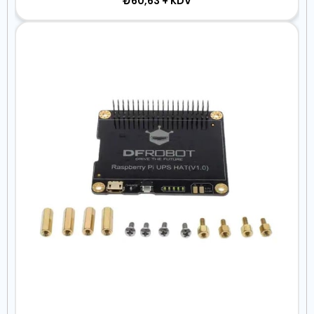
₺60,63
+ KDV